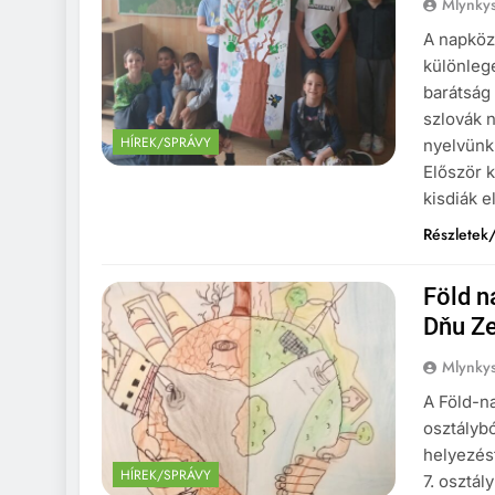
Mlynkys
A napköz
különleg
barátság 
szlovák 
HÍREK/SPRÁVY
nyelvünk
Először 
kisdiák e
Részletek/
Föld n
Dňu Z
Mlynkys
A Föld-n
osztálybó
helyezést
HÍREK/SPRÁVY
7. osztál