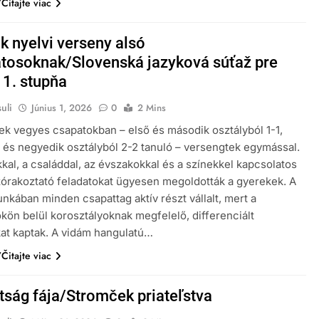
Čitajte viac
k nyelvi verseny alsó
tosoknak/Slovenská jazyková súťaž pre
 1. stupňa
uli
Június 1, 2026
0
2 Mins
ek vegyes csapatokban – első és második osztályból 1-1,
 és negyedik osztályból 2-2 tanuló – versengtek egymással.
kkal, a családdal, az évszakokkal és a színekkel kapcsolatos
zórakoztató feladatokat ügyesen megoldották a gyerekek. A
nkában minden csapattag aktív részt vállalt, mert a
kön belül korosztályoknak megfelelő, differenciált
kat kaptak. A vidám hangulatú…
Čitajte viac
tság fája/Stromček priateľstva