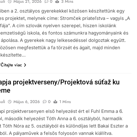
uli
Május 21, 2026
0
3 Mins
iben a 2. osztályos gyerekekkel közösen készítettünk egy
es projektet, melynek címe: Stromček priateľstva – vagyis „A
fája”. A cím szlovák nyelven szerepel, hiszen iskolánk
nemzetiségű iskola, és fontos számunkra hagyományaink és
 ápolása. A gyerekek nagy lelkesedéssel dolgoztak együtt.
közösen megfestettük a fa törzsét és ágait, majd minden
lkészítette…
Čitajte viac
apja projektverseny/Projektová súťaž ku
eme
uli
Május 6, 2026
0
1 Mins
api projektversenyen első helyezést ért el Fuhl Emma a 6.
l, második helyezést Tóth Anna a 6. osztályból, harmadik
 Tóth Nóra az 5. osztályból és különdíjas lett Bakai Eszter a
yból. A pályaművek a felsős folyosón vannak kiállítva.