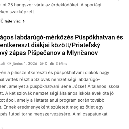
mint 25 hangszer várta az érdeklődőket. A sportági
eken szakképzett…
Čitajte viac
ságos labdarúgó-mérkőzés Püspökhatvan és
zentkereszt diákjai között/Priateľský
ový zápas Pišpečanov a Mlynčanov
uli
Június 1, 2026
0
3 Mins
-én a pilisszentkereszti és püspökhatvani diákok nagy
al vettek részt a Szlovák nemzetiségi labdarúgó-
en, amelyet a püspökhatvani Bene József Általános Iskola
t. A két szlovák nemzetiségi általános iskola évek óta jó
tot ápol, amely a Határtalanul program során tovább
t. Ennek eredményeként született meg az ötlet egy
pás futballtorna megszervezésére. A mi csapatunkat