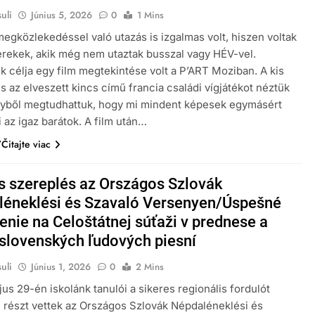
uli
Június 5, 2026
0
1 Mins
egközlekedéssel való utazás is izgalmas volt, hiszen voltak
erekek, akik még nem utaztak busszal vagy HÉV-vel.
k célja egy film megtekintése volt a P’ART Moziban. A kis
s az elveszett kincs című francia családi vígjátékot néztük
yből megtudhattuk, hogy mi mindent képesek egymásért
 az igaz barátok. A film után…
Čitajte viac
s szereplés az Országos Szlovák
léneklési és Szavaló Versenyen/Úspešné
enie na Celoštátnej súťaži v prednese a
slovenských ľudových piesní
uli
Június 1, 2026
0
2 Mins
us 29-én iskolánk tanulói a sikeres regionális fordulót
 részt vettek az Országos Szlovák Népdaléneklési és