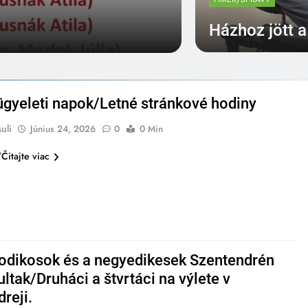
gyerekek, akik még ne
Házhoz jött 
megtekintése volt a P’
francia családi vígjá
Mlynkysuli
Júni
képesek egymásért meg
ügyeleti napok/Letné stránkové hodiny
uli
Június 24, 2026
0
0 Min
Čitajte viac
odikosok és a negyedikesek Szentendrén
ultak/Druháci a štvrtáci na výlete v
reji.