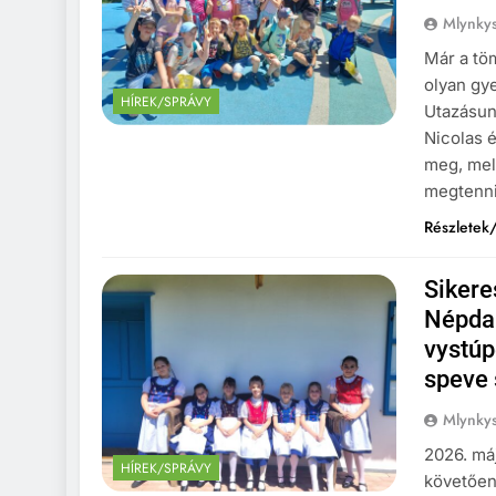
Mlynkys
Már a töm
olyan gy
HÍREK/SPRÁVY
Utazásun
Nicolas é
meg, mel
megtenni
Részletek/
Sikere
Népda
vystúp
speve 
Mlynkys
2026. máj
HÍREK/SPRÁVY
követően