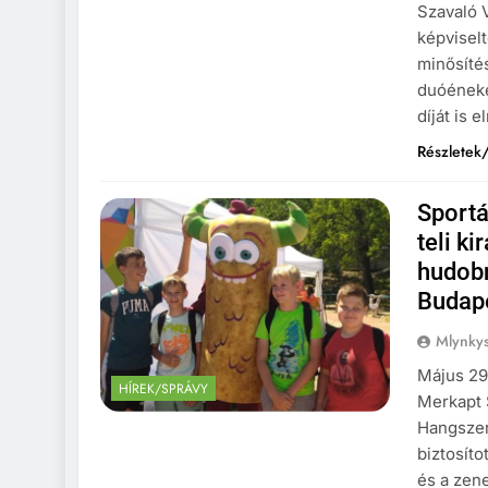
Szavaló 
képvisel
minősítés
duóéneke
díját is 
Részletek/
Sportá
teli k
hudobn
Budap
Mlynkys
Május 29-
HÍREK/SPRÁVY
Merkapt 
Hangszer
biztosíto
és a zen