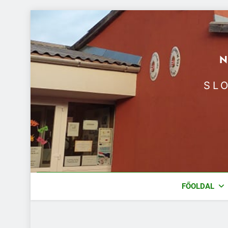
Ugrás
a
tartalomra
SL
FŐOLDAL