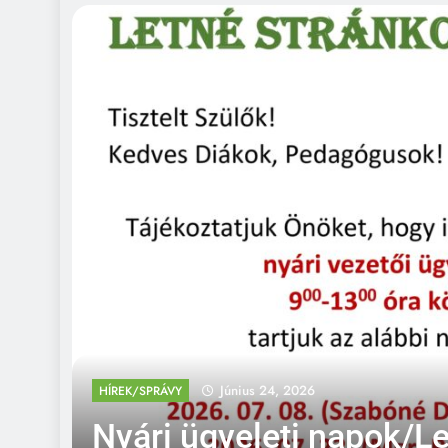
Június 24, 2026
HÍREK/SPRÁVY
Nyári ügyeleti napok/L
pt