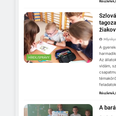
Részletek/
Szlová
tagoza
žiakov
Mlynkys
A gyerek
harmadik
HÍREK/SPRÁVY
Az állato
vidám, s
csapatmu
témakörö
feladato
Részletek/
A bará