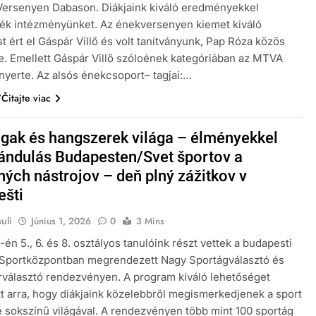
Versenyen Dabason. Diákjaink kiváló eredményekkel
ték intézményünket. Az énekversenyen kiemet kiváló
t ért el Gáspár Villő és volt tanítványunk, Pap Róza közös
. Emellett Gáspár Villő szóloének kategóriában az MTVA
elnyerte. Az alsós énekcsoport– tagjai:…
Čitajte viac
gak és hangszerek világa – élményekkel
irándulás Budapesten/Svet športov a
ých nástrojov – deň plný zážitkov v
ešti
uli
Június 1, 2026
0
3 Mins
én 5., 6. és 8. osztályos tanulóink részt vettek a budapesti
Sportközpontban megrendezett Nagy Sportágválasztó és
választó rendezvényen. A program kiváló lehetőséget
tt arra, hogy diákjaink közelebbről megismerkedjenek a sport
e sokszínű világával. A rendezvényen több mint 100 sportág