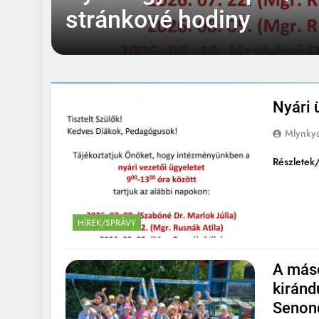
stránkové hodiny
ó
k
Nyári 
Mlynkys
Részletek/
HÍREK/SPRÁVY
A más
kiránd
Senond