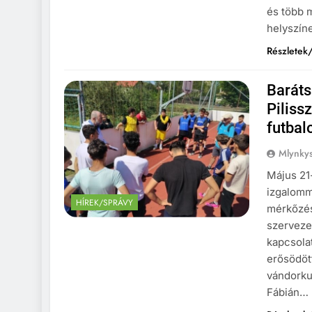
és több 
helyszín
Részletek/
Barát
Piliss
futbal
Mlynkys
Május 21
izgalomm
HÍREK/SPRÁVY
mérkőzés
szervezet
kapcsola
erősödöt
vándorku
Fábián…