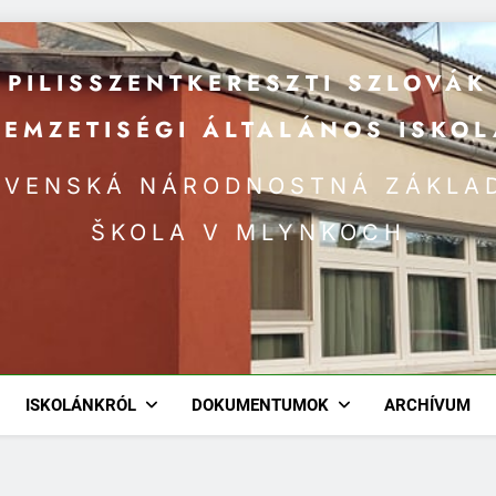
PILISSZENTKERESZTI SZLOVÁK
NEMZETISÉGI ÁLTALÁNOS ISKOL
OVENSKÁ NÁRODNOSTNÁ ZÁKLA
ŠKOLA V MLYNKOCH
ISKOLÁNKRÓL
DOKUMENTUMOK
ARCHÍVUM